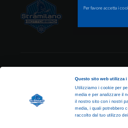
Per favore
accetta i coo
Informativa Privacy partecipazione all’evento
Note 
Questo sito web utilizza i
Utilizziamo i cookie per pe
media e per analizzare il n
il nostro sito con i nostri 
media, i quali potrebbero c
© 2026 
raccolto dal tuo utilizzo dei
Part