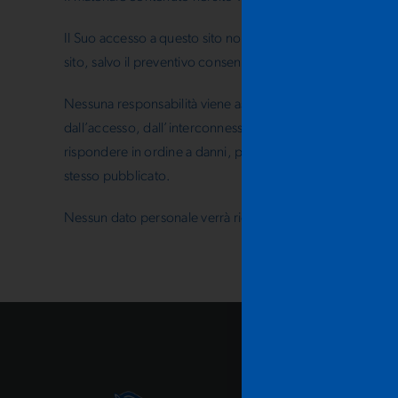
Il Suo accesso a questo sito non dovrà essere inteso, per
sito, salvo il preventivo consenso scritto di Finalità Eventi s
Nessuna responsabilità viene assunta in relazione sia al co
dall’accesso, dall’interconnessione, dallo scarico di materi
rispondere in ordine a danni, perdite, pregiudizi di alcun
stesso pubblicato.
Nessun dato personale verrà richiesto ai visitatori per l’acc