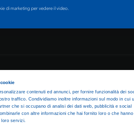
kie di marketing
per vedere il video.
legali
Cookie Policy
 cookie
rsonalizzare contenuti ed annunci, per fornire funzionalità dei soc
ostro traffico. Condividiamo inoltre informazioni sul modo in cui ut
partner che si occupano di analisi dei dati web, pubblicità e social
ombinarle con altre informazioni che hai fornito loro o che hanno
Stramilano Running Club S.S.D. a r.l. — Via Lorenzo Valla, 16 – 2014
 loro servizi.
ita IVA 10920370961 — F.I.D.A.L. MI 938 —
stramilanorunningclub@p