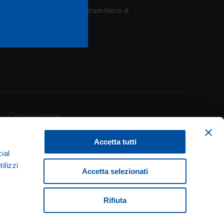
stramilanosottozero@stramilano.it
Comunicazione
Accetta tutti
ial
ilizzi
Accetta selezionati
1 Milano
Rifiuta
ec.it