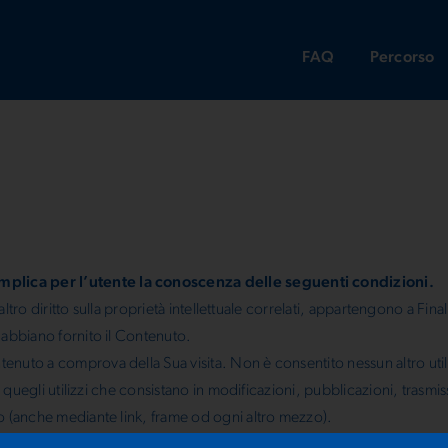
FAQ
Percorso
implica per l’utente la conoscenza delle seguenti condizioni.
 altro diritto sulla proprietà intellettuale correlati, appartengono a Fina
e abbiano fornito il Contenuto.
nuto a comprova della Sua visita. Non è consentito nessun altro utiliz
usi quegli utilizzi che consistano in modificazioni, pubblicazioni, trasm
to (anche mediante link, frame od ogni altro mezzo).
t.