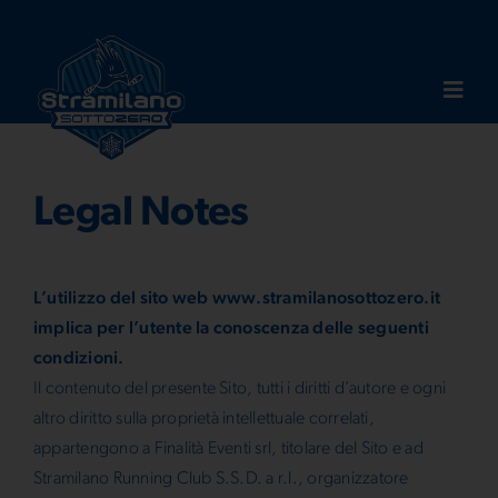
Skip
to
content
Togg
Navig
FAQ
Legal Notes
Route
L’utilizzo del sito web www.stramilanosottozero.it
News
implica per l’utente la conoscenza delle seguenti
condizioni.
Il contenuto del presente Sito, tutti i diritti d’autore e ogni
Sponsors
altro diritto sulla proprietà intellettuale correlati,
appartengono a Finalità Eventi srl, titolare del Sito e ad
Photogallery
Stramilano Running Club S.S.D. a r.l., organizzatore