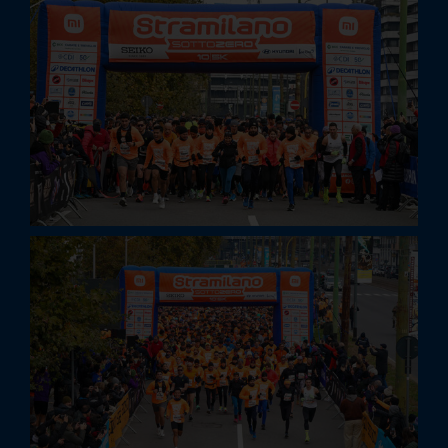
It
En